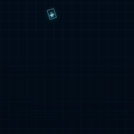
然后，我们再来说说阿森纳这边，本赛季的枪手可谓一波三
折，在进入到了2026年的年初，他们一度拥有四线争冠的机
会。但在足总杯、英联杯的赛场上，他们全部折戟沉沙，而且
在联赛的赛场上，他们手握巨大的积分领先优势，但还是被曼
城抹平，甚至反超，让枪手的球迷们相当无奈。但正所谓峰回
路转，联赛夺冠的优势，再一次回到了手中。而且他们剩余的
比赛只剩下了3轮，对手分别是西汉姆联、伯恩利和水晶宫。
整体来说，其中，铁锤帮和伯恩利都已经深陷降级区，尤其是
伯恩利，已经确定将会降级。这两位对手的实力，整体要远低
于阿森纳。而最后一个对手，也就是水晶宫，本赛季也仅仅排
名第15位。而且更为重要的是，这三支对手都在伦敦，也就是
说，阿森纳有充足的时间去调整，不会受到其余的干扰。所
以，阿森纳的夺冠机会非常大，只要这三场比赛全部拿下，那
么枪手将会阔别22年之后，再度拿到冠军的奖杯。
0
1437
# 上一篇：震惊！斯坦福桥耻辱之夜：切尔西主场1-3不敌诺丁汉森林，蓝军沉沦至此谁之过？