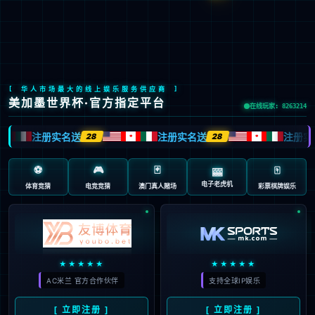
首页
>
英超
虎扑足球
虎扑足球是中国影响力最大的足球爱好者社区，聚集数百万真
实球迷。虎扑足球官网提供包括英超、西甲、中超、欧冠等全
球足球赛事的新闻资讯、比赛直播、战术解析、球员转会动态
等多维度内容。虎扑足球打造了一个纯粹、高质量的足球社区
环境，是球迷分享热爱、讨论观点的首选平台。
QQ
邮箱
文章数
阅读量