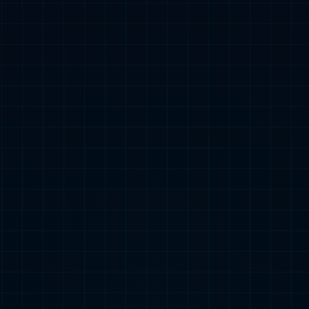
战术部署大打折扣，其他前锋难以复制其在场上的独特作用。每逢关键时
困境，这无疑加剧了球队的压力。
整体配置与争夺欧冠冠军的目标之间，仍存在着明显的差距。或许，能够
队当下所能取得的最大成功。尽管如此，在这场比赛中，我们看到了巴萨
。亚马尔、奥尔莫、坎塞洛等球员都竭尽全力，拉什福德也创造出了一
红牌无疑成为了比赛的转折点，彻底改变了双方的局势。事实上，埃里克
明、加维等球员也都表现出了极强的斗志，但无奈少一人作战，难以弥补
抛开裁判因素不谈，也无需像某些欧洲球队那样过度吹捧，值得庆幸的是
的伤员。我们期待着在下一场比赛中，巴萨能够像国王杯次回合那样，展
逆转局势。
一位能够胜任硬仗的中锋和中后卫。从比赛过程中可以看出，巴萨并非没
什福德在门前把握机会时显得不够坚决。
或许并非出人意料。从转会补强的角度来看，即便更换教练，恐怕也难以
许只有弗里克的究极进攻战术才能与巴萨这群年轻球员产生化学反应。去
仅仅引进了一名门将，难道真的以为仅仅依靠青训就能彻底完成重建吗？