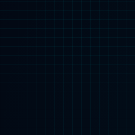
#
2026-05-08
缺阵使得这一
星空：狂扫17冠后跌入谷底！阿
临人员短缺的
尔瓦雷斯两季无冠
再者，巴萨的
...
军奖杯已是球
#
2026-05-08
力与顽强拼搏
6000 万就能拿下！曼联盯上顶级
而，库巴西的
爆点，豪门核心或被迫走人
补登场的费尔
...
缺。我们暂且
#
2026-05-07
没有再出现新
0:1！欧冠巅峰对决，拜仁半场落
与实力，成功
后巴黎，总比分4:6，晋级决赛悬
巴萨亟需引进
content="https://q2.itc.c...
了
但亚马尔和拉
#
2026-05-06
巴萨被淘汰，
福登续约曼城四年：喜忧参半的
未来，世界杯席位悬而未决
空的局面，或
...
四强，但球队