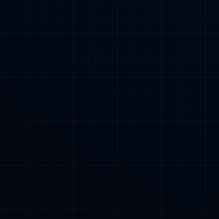
#
2026-05-06
机会来了！蓝月亮爆冷出局，枪
手重获主动权，冠军要回阿森纳
相关文章
...
了
#
2026-05-06
老兵不死！年满40岁，9场造9球
带队升德甲，还要出征世界杯
...
搜索
Search