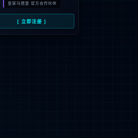
热门文章
双红会2-3输给曼
联之后，利物浦收
到两条好消息
1400
老兵不死！年满40
岁，9场造9球带队
升德甲，还要出征
1383
世界杯
赫罗纳主场失利，
。究其原因，并
西甲积分榜最新动
态揭晓
1378
指出，缺少了拉
逃离意甲，意大利
抢能够有效压制
的未来在英超？
而，拉菲尼亚的
1377