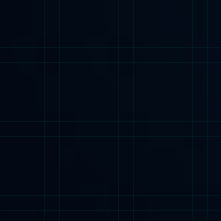
的情况下，巴
#
2026-05-06
冲击双冠？本轮胜利将让阿森纳
比赛进程确实
多赛两场领先六分，压力全在曼
牌下场后，队
...
城
这些都是球员
馁，还有90
#
2026-05-06
逃离意甲，意大利的未来在英
哈维当初的言
超？
而他也在说完
...
他们依然选择
#
2026-05-06
亚马尔的突破
赫罗纳主场失利，西甲积分榜最
攻入两球，而
新动态揭晓
以预见的是，
...
进攻，并且能
#
2026-05-06
人，他们依然
双红会2-3输给曼联之后，利物浦
收到两条好消息
...
0