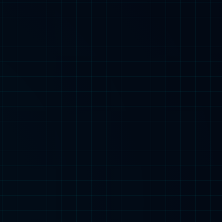
刻，巴萨总会面
机会来了！蓝月亮
爆冷出局，枪手重
拼下一座联赛冠
获主动权，冠军要
1373
回阿森纳了
球员们的不懈努
些得分机会。然
冲击双冠？本轮胜
利将让阿森纳多赛
、马丁，以及替
两场领先六分，压
1365
库巴西留下的空
力全在曼城
，本场比赛巴萨
福登续约曼城四
现出强大的韧性
年：喜忧参半的未
来，世界杯席位悬
1352
而未决
有逆转的机会，
0:1！欧冠巅峰对
决，拜仁半场落后
巴黎，总比分4:
改变年年四大皆
1326
6，晋级决赛悬了
年好不容易闯入
在下半场少一人
站点信息