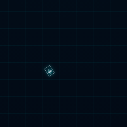
这种互相理解的关系，才是最长久的。
0
926
# 上一篇：阿森纳成为变数！西甲德甲争前二，意甲将再次无缘欧冠奖励
# 下一篇：拜仁火力碾压德甲，柏林联合客场难求一胜
相关文章
老兵不死！年满40岁，9场造9球带队升德甲，还要出征世界杯
在一球小胜了杜赛尔多夫之后，已经沉浮德乙联赛3年
的沙尔克04，提前2轮锁定了一个德甲联赛的名额。对
于矿工的球迷们来说，这无疑是值得欢庆的时刻，毕...
大乱！随着多特蒙德0-1，弗赖堡1-1，德甲最新积分榜出炉，凯恩坐等拿金靴
昨夜今晨，德甲第32轮的战火重燃，两场看似波澜不
惊的较量，却生生踢出了赛季末最刺激的逆袭剧本。
一边是稳居次席、却全场梦游的多特蒙德，硬生生被
欧战一夜太疯狂！英超杀疯了，西甲偷着乐，德甲真的太憋屈
门...
北京时间5月1日凌晨，欧战欧冠、欧联、欧协联半决
赛首回合全部打完，整整一夜足坛好戏不断，几家欢
喜几家愁，看完比赛真的让人热血又唏嘘。英超球队
因外貌惹争议！曾被拜仁放弃，如今成为德甲最强大脑引发豪门关注
这一...